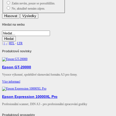
Zatím nevím, pouze se porozhlížím.
Ne, aktuálně nemám zájem.
Hledat
na webu
|
+
-
|
RTL
-
LTR
Produktové
novinky
Epson GT-20000
Vysoce výkonné, spolehlivé skenování formátu A3 pro firmy.
Více informací
Epson Expression 10000XL Pro
Profesionální scanner, DIN A3 - pro profesionální zpracování grafiky
Více informací
Produktové
prospekty