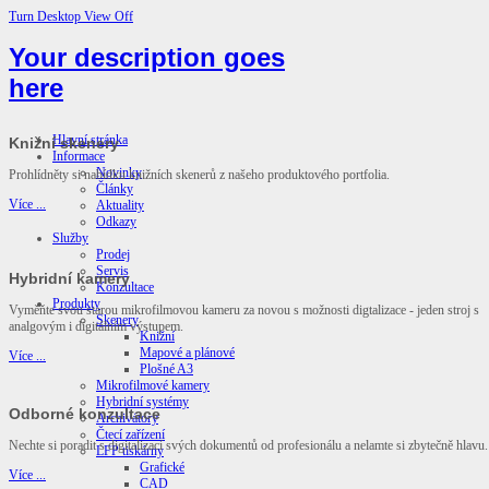
Turn Desktop View Off
Your description goes
here
Hlavní stránka
Knižní skenery
Informace
Novinky
Prohlídněty si nabídku knižních skenerů z našeho produktového portfolia.
Články
Více ...
Aktuality
Odkazy
Služby
Prodej
Servis
Hybridní kamery
Konzultace
Produkty
Vyměňte svou starou mikrofilmovou kameru za novou s možnosti digtalizace - jeden stroj s
Skenery
analgovým i digitálním výstupem.
Knižní
Mapové a plánové
Více ...
Plošné A3
Mikrofilmové kamery
Hybridní systémy
Odborné konzultace
Archivátory
Čtecí zařízení
Nechte si poradit s digitalizací svých dokumentů od profesionálu a nelamte si zbytečně hlavu.
LFP tiskárny
Grafické
Více ...
CAD