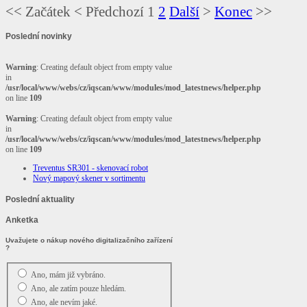
<<
Začátek
<
Předchozí
1
2
Další
>
Konec
>>
Poslední
novinky
Warning
: Creating default object from empty value
in
/usr/local/www/webs/cz/iqscan/www/modules/mod_latestnews/helper.php
on line
109
Warning
: Creating default object from empty value
in
/usr/local/www/webs/cz/iqscan/www/modules/mod_latestnews/helper.php
on line
109
Treventus SR301 - skenovací robot
Nový mapový skener v sortimentu
Poslední
aktuality
Anketka
Uvažujete o nákup nového digitalizačního zařízení
?
Ano, mám již vybráno.
Ano, ale zatím pouze hledám.
Ano, ale nevím jaké.