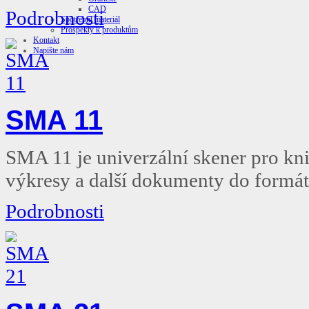
CAD
Podrobnosti
Spotřební materiál
Prospekty k produktům
Kontakt
Napište nám
SMA 11
SMA 11 je univerzální skener pro kni
výkresy a další dokumenty do formá
Podrobnosti