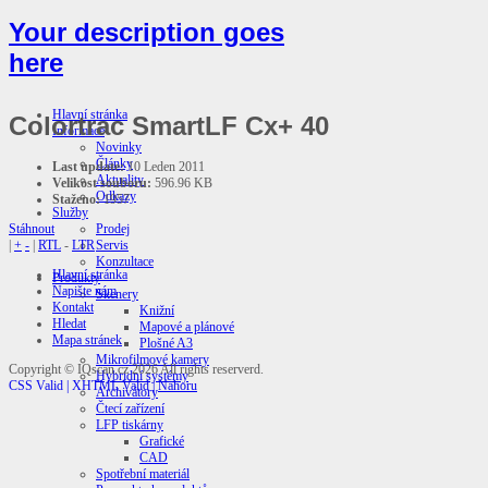
Your description goes
here
Hlavní stránka
Colortrac SmartLF Cx+ 40
Informace
Novinky
Články
Last update:
10 Leden 2011
Aktuality
Velikost souboru:
596.96 KB
Odkazy
Staženo:
1957
Služby
Prodej
Stáhnout
Servis
|
+
-
|
RTL
-
LTR
Konzultace
Hlavní stránka
Produkty
Napište nám
Skenery
Kontakt
Knižní
Hledat
Mapové a plánové
Mapa stránek
Plošné A3
Mikrofilmové kamery
Copyright ©
IQscan.cz
2026 All rights reserverd.
Hybridní systémy
CSS Valid |
XHTML Valid |
Nahoru
Archivátory
Čtecí zařízení
LFP tiskárny
Grafické
CAD
Spotřební materiál