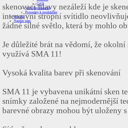
CAD
skenovací hlavy nezáleží kde je skene
Spotřební materiál
Prospekty k produktům
intenzivní stropní svítidlo neovlivň
Kontakt
Napište nám
žádné silné světlo, která by mohlo o
Je důležité brát na vědomí, že okolní 
využívá SMA 11!
Vysoká kvalita barev při skenování
SMA 11 je vybavena unikátní sken tec
snímky založené na nejmodernější tec
barevné obrazy mohou být uloženy s 