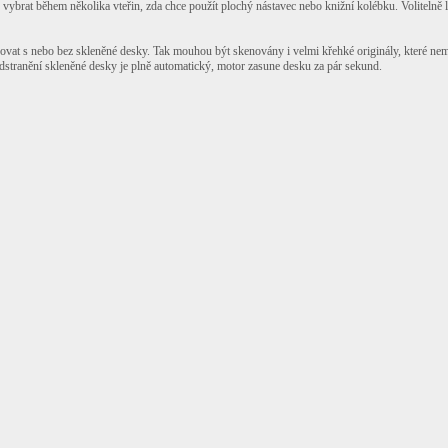
rat během několika vteřin, zda chce použít plochý nástavec nebo knižní kolébku. Volitelně l
ovat s nebo bez skleněné desky. Tak mouhou být skenovány i velmi křehké originály, které ne
Odstranění skleněné desky je plně automatický, motor zasune desku za pár sekund.