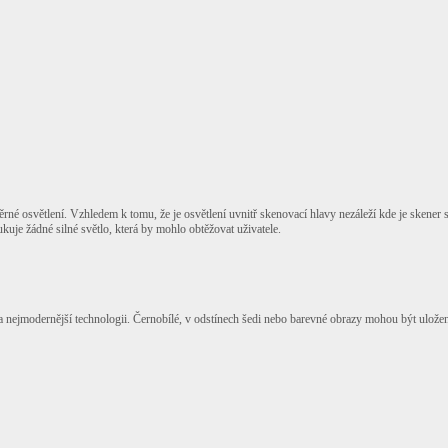
rné osvětlení. Vzhledem k tomu, že je osvětlení uvnitř skenovací hlavy nezáleží kde je skener s
ukuje žádné silné světlo, která by mohlo obtěžovat uživatele.
a nejmodernější technologii. Černobílé, v odstínech šedi nebo barevné obrazy mohou být ulože