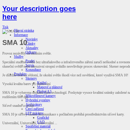
Your description goes
here
Tisk
Hlavní stránka
Informace
Novinky
SMA 10
Články
Aktuality
Odkazy
Provoz nezávislý na okolním světle.
Služby
Prodej
Speciální studené světlo bez ultrafialového a infračerveného záření zaručí neškodné a rovnomě
Servis
sluneční světlo nebo intenzivní stropní svítidlo neovlivňuje proces skenování. Skener neprod
Konzultace
Produkty
Je důležité brát na vědomí, že okolní světlo škodí více než osvětlení, které využívá SMA 10!
Skenery
Knižní
Vysoká kvalita barev při skenování
Mapové a plánové
Plošné A3
SMA 10 je vybavena unikátní sken technologií. Poskytuje vysoce kvalitní snímky založené n
Mikrofilmové kamery
rozlišením 600 dpi.
Hybridní systémy
Archivátory
Síťově snadno a rychle
Čtecí zařízení
LFP tiskárny
SMA 10 je síťový skener. Komunikace s počítačem probíhá prostřednictvím síťové karty.
Grafické
CAD
Univerzální, Univerzální, Univerzální ...
Spotřební materiál