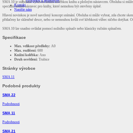
Prospekty k produktům
SMA 10 je standatně vybaven knižní kolébkou knihu a plošným nástavcem. Obsluha si může vyb
Kontakt
speciální knižní nástavec pro knihy, které nemohou být otevřeny úplně.
Napište nám
Hlavní novinkou je nově navržený koncept snímání. Obsluha si může vybrat, zda chcete sken
přitlačeny ke skleněné desce, nebo se nemouhou kvůli své křehkosti vůbec ničeho dotýkat. 
SMA 10 lze snadno ovládat pomocí nožního spínače nebo klasicky ručním spínačem.
Specifikace
Max. velikost předlohy:
A0
Max. rozlišení:
600
Knižní kolébka:
Ano
Druh osvětlení:
Trubice
Stránky výrobce
SMA 11
Podobné produkty
SMA 22
Podrobnosti
SMA 11
Podrobnosti
SMA 21