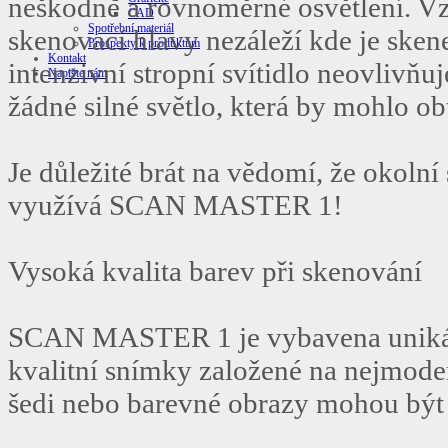
neškodné a rovnoměrné osvětlení. Vzh
CAD
Spotřební materiál
skenovací hlavy nezáleží kde je skene
Prospekty k produktům
Kontakt
intenzivní stropní svítidlo neovlivň
Napište nám
žádné silné světlo, která by mohlo o
Je důležité brát na vědomí, že okolní 
využívá SCAN MASTER 1!
Vysoká kvalita barev při skenování
SCAN MASTER 1 je vybavena unikátn
kvalitní snímky založené na nejmoder
šedi nebo barevné obrazy mohou být 