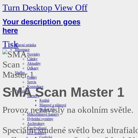
Turn Desktop View Off
Your description goes
here
Tisk
Hlavní stránka
Informace
Novinky
Články
Aktuality
Odkazy
Služby
Prodej
Servis
Konzultace
SMA Scan Master 1
Produkty
Skenery
Knižní
Mapové a plánové
Provoz nezávislý na okolním světle.
Plošné A3
Mikrofilmové kamery
Hybridní systémy
Archivátory
Speciální studené světlo bez ultrafia
Čtecí zařízení
LFP tiskárny
Grafické