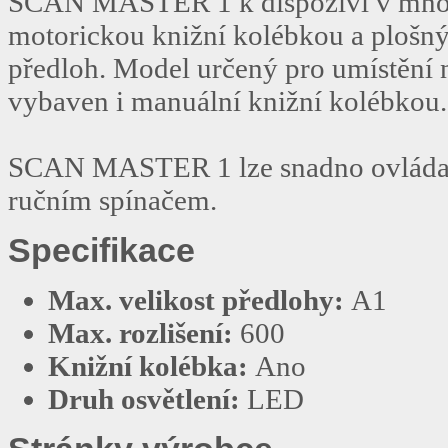
SCAN MASTER 1 k dispozivi v mnoha
motorickou knižní kolébkou a plošn
předloh. Model určený pro umístění 
vybaven i manuální knižní kolébkou.
SCAN MASTER 1 lze snadno ovládat 
ručním spínačem.
Specifikace
Max. velikost předlohy:
A1
Max. rozlišení:
600
Knižní kolébka:
Ano
Druh osvětlení:
LED