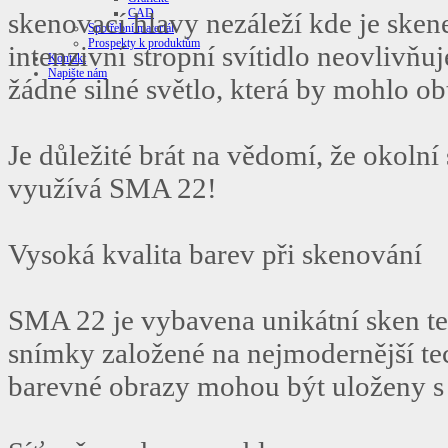
CAD
skenovací hlavy nezáleží kde je skene
Spotřební materiál
Prospekty k produktům
intenzivní stropní svítidlo neovlivň
Kontakt
Napište nám
žádné silné světlo, která by mohlo ob
Je důležité brát na vědomí, že okolní 
využívá SMA 22!
Vysoká kvalita barev při skenování
SMA 22 je vybavena unikátní sken te
snímky založené na nejmodernější tec
barevné obrazy mohou být uloženy s 