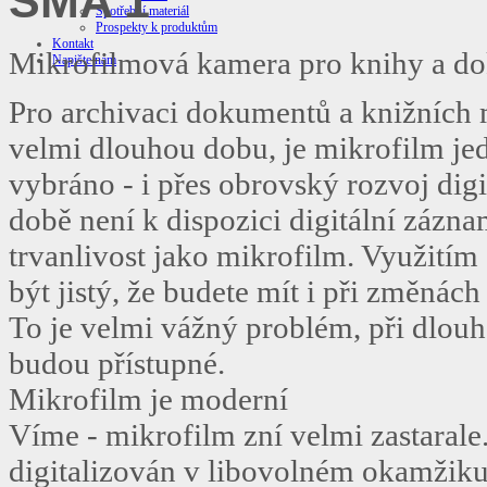
SMA 1
Spotřební materiál
Prospekty k produktům
Kontakt
Mikrofilmová kamera pro knihy a d
Napište nám
Pro archivaci dokumentů a knižních m
velmi dlouhou dobu, je mikrofilm j
vybráno - i přes obrovský rozvoj di
době není k dispozici digitální zázn
trvanlivost jako mikrofilm. Využití
být jistý, že budete mít i při změná
To je velmi vážný problém, při dlouhol
budou přístupné.
Mikrofilm je moderní
Víme - mikrofilm zní velmi zastarale
digitalizován v libovolném okamžik