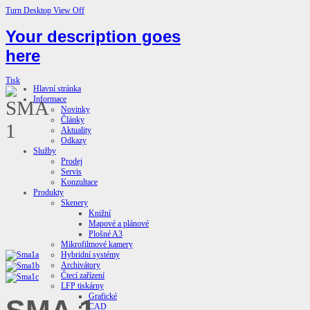
Turn Desktop View Off
Your description goes
here
Tisk
Hlavní stránka
Informace
Novinky
Články
Aktuality
Odkazy
Služby
Prodej
Servis
Konzultace
Produkty
Skenery
Knižní
Mapové a plánové
Plošné A3
Mikrofilmové kamery
Hybridní systémy
Archivátory
Čtecí zařízení
LFP tiskárny
Grafické
CAD