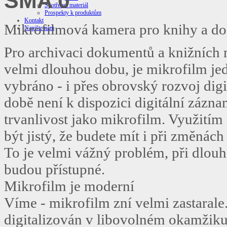
SMA 0
Spotřební materiál
Prospekty k produktům
Kontakt
Mikrofilmová kamera pro knihy a d
Napište nám
Pro archivaci dokumentů a knižních m
velmi dlouhou dobu, je mikrofilm j
vybráno - i přes obrovský rozvoj di
době není k dispozici digitální zázn
trvanlivost jako mikrofilm. Využití
být jistý, že budete mít i při změná
To je velmi vážný problém, při dlouhol
budou přístupné.
Mikrofilm je moderní
Víme - mikrofilm zní velmi zastarale
digitalizován v libovolném okamžik