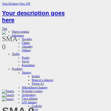
Turn Desktop View Off
Your description goes
here
Tisk
Hlavní stránka
Informace
Novinky
Články
Aktuality
Odkazy
Služby
Prodej
Servis
Konzultace
Produkty
Skenery
Knižní
Mapové a plánové
Plošné A3
Mikrofilmové kamery
Hybridní systémy
Archivátory
Čtecí zařízení
LFP tiskárny
Grafické
CAD