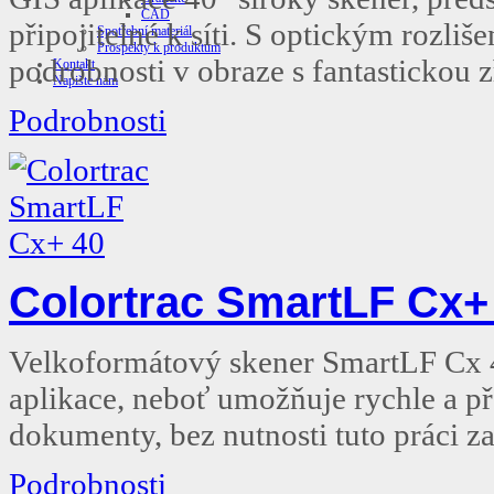
CAD
připojitelné k síti. S optickým rozli
Spotřební materiál
Prospekty k produktům
podrobnosti v obraze s fantastickou zř
Kontakt
Napište nám
Podrobnosti
Colortrac SmartLF Cx+
Velkoformátový skener SmartLF Cx 
aplikace, neboť umožňuje rychle a p
dokumenty, bez nutnosti tuto práci 
Podrobnosti