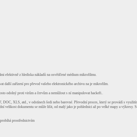
velmi efektivně z hlediska nákladů na osvědčené médium mikrofilmu.
 další zařízení pro převod vašeho elektronického archivu na je mikrofilm.
sto odolný proti virům a červům a nemůžout s ní manipulovat hackeři..
DOC, XLS, atd., v odstínech šedi nebo barevné. Převodní proces, který se provádí s využití
dní velikost dokumentu se může lišit, od malý jako je pohlednici až po velké mapy a výkresy. 
 probíhá prostřednictvím