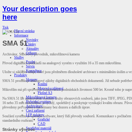
Your description goes
here
Tisk
Hlavní stránka
Informace
Novinky
SMA 51
Články
Aktuality
Odkazy
Archivátor, Suborový převodník, mikrofilmová kamera
Služby
Prodej
Převod digitálních podkladů na analogový systém s využitím 16 a 35 mm mikrofilmu.
Servis
Konzultace
Uložte si základní údaje, které jsou předmětem dlouholeté archivace s minimálním úsilím a 
Produkty
Skenery
SMA 51 produkuje analogové zálohy digitálních obchodních dokumentů. Již nebude potřebovat
Knižní
Mapové a plánové
Mikrofilm má při správných skladovacích podmínkách životnost 500 let. Kromě toho je napro
Plošné A3
Mikrofilmové kamery
Na SMA 51 lze zpracovávat všechny druhy obrazových souborů, jako jsou TIFF, JPEG, PDF, 
Hybridní systémy
16 nebo 35 mm mikrofilmu, je rychlý, spolehlivý a poskytuje vynikající kvalitu obrazu. Půvo
Archivátory
převedeny pro systém a nasnémany bez dozoru a dalšcíh úprav.
Čtecí zařízení
LFP tiskárny
Součástí systému je operační software, který řídí převody souborů. Komunikace s počítačem
Grafické
standardního rozhraní.
CAD
Spotřební materiál
Stránky výrobce