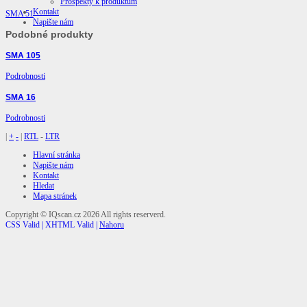
Prospekty k produktům
Kontakt
SMA 51
Napište nám
Podobné produkty
SMA 105
Podrobnosti
SMA 16
Podrobnosti
|
+
-
|
RTL
-
LTR
Hlavní stránka
Napište nám
Kontakt
Hledat
Mapa stránek
Copyright ©
IQscan.cz
2026 All rights reserverd.
CSS Valid |
XHTML Valid |
Nahoru